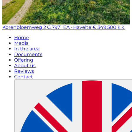
Korenbloemweg 2 G
7971 EA · Havelte
€ 349.500 k.k.
Home
Media
In the area
Documents
Offering
About us
Reviews
Contact